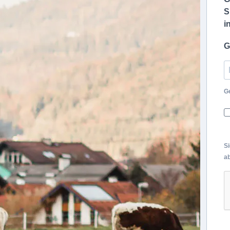
S
i
G
Ge
Si
ab