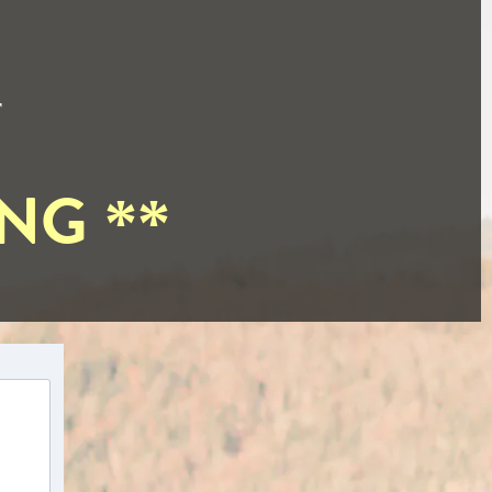
r
UNG
**