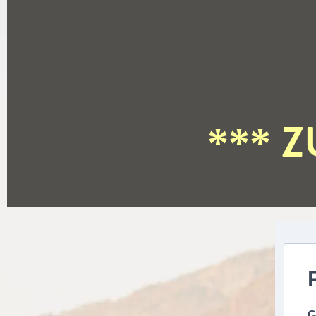
Z
***
G